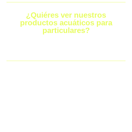
¿Quiéres ver nuestros
productos acuáticos para
particulares?
Bañadores de natación para hombre
|
Gorros de natación
|
Trajes de baño de mujer
|
Colección completa
Crea ahora la ropa
deportiva
personalizada para tu club
Contacta ahora