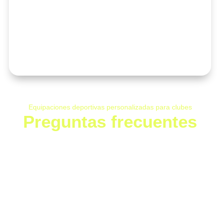
Equipaciones deportivas personalizadas para clubes
Preguntas frecuentes
¿Qué tipo de equipaciones deportivas
personalizadas hacéis?
Diseñamos equipaciones deportivas personalizadas para
clubes y equipos, incluyendo bañadores, gorros, tritrajes,
camisetas, sudaderas, pantalones y ropa deportiva.