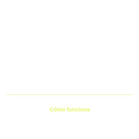
Cómo funciona
el proceso de personalización
Crear una equipación personalizada para tu club es muy sencillo.
Te acompañamos en todo el proceso para que el resultado final