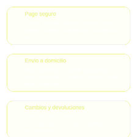
Pago seguro
Compra con total confianza. Aceptamos todos los
métodos de pago con protección y encriptación
segura.
Envio a domicilio
Recibe tu bañador en 24-48h en tu domicilio o
punto de recogida. ¡Prepárate para disfrutar del
agua sin esperas!
Cambios y devoluciones
¿No acertaste con la talla?
Tienes 15 días para cambiar o devolver sin
complicaciones.