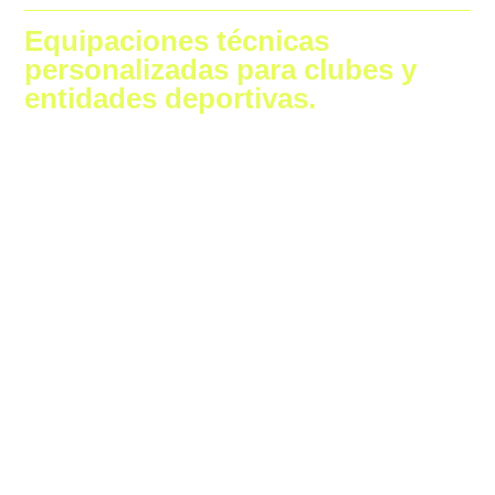
Equipaciones técnicas
personalizadas para clubes y
entidades deportivas.
Trabajamos con clubes y equipos de diferentes disciplinas
deportivas, adaptando cada equipación a las necesidades reales
de uso, diseño y rendimiento.
Diseñamos equipaciones personalizadas para:
Clubes de natación
Equipos de triatlón
Escuelas deportivas
Clubes de waterpolo
Clubes de atletismo
Clubes de voleibol
Equipos de natación sincronizada y saltos
Equipos de fútbol