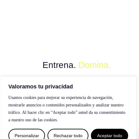
Muévete con el poder del instinto.
Explora.
Entrena.
Domina.
Valoramos tu privacidad
Usamos cookies para mejorar su experiencia de navegación,
mostrarle anuncios o contenidos personalizados y analizar nuestro
tráfico. Al hacer clic en “Aceptar todo” usted da su consentimiento
a nuestro uso de las cookies.
0
Personalizar
Rechazar todo
Aceptar todo
Diseño y creación web by
Publydea
| Todos los derechos reservados