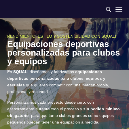
RENDIMIENTO, ESTILO Y SOSTENIBILIDAD CON SQUALI
Equipaciones deportivas
personalizadas para clubes
y equipos
En
SQUALI
diseñamos y fabricamos
equipaciones
deportivas personalizadas para clubes, equipos y
escuelas
que quieren competir con una imagen propia,
profesional y reconocible.
Personalizamos cada proyecto desde cero, con
asesoramiento durante todo el proceso y
sin pedido mínimo
obligatorio
, para que tanto clubes grandes como equipos
pequeños puedan tener una equipación a medida.