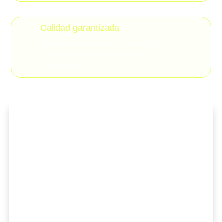
Calidad garantizada
Bañadores resistentes al cloro y al sol,
diseñados para durar temporada
tras temporada.