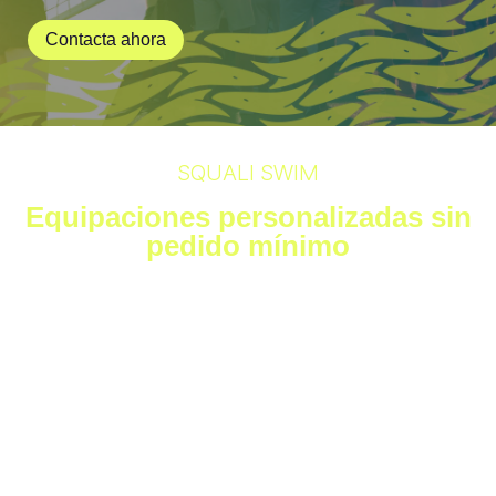
Contacta ahora
SQUALI SWIM
Equipaciones personalizadas sin
pedido mínimo
Sabemos que cada club tiene necesidades diferentes. Por eso en
SQUALI trabajamos
equipaciones deportivas
personalizadas sin pedido mínimo obligatorio
, adaptando
cada propuesta al número de atletas, tipo de prenda, diseño y
presupuesto disponible.
Puedes pedir una equipación completa para todo el club o
empezar solo con algunas prendas técnicas, como bañadores
personalizados, sudaderas con logo o ropa deportiva para