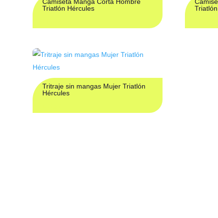
Camiseta Manga Corta Hombre
Camise
Triatlón Hércules
Triatló
€
19,00
€
19,00
Tritraje sin mangas Mujer Triatlón
Hércules
€
97,37