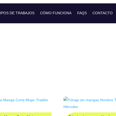
IPOS DE TRABAJOS
CÓMO FUNCIONA
FAQS
CONTACTO
 TRIATLÓN HÉR
Colección Exclusiva Club Triatlón Hércules
s de entrega 4-6 semanas desde que se cierre la web y se tramite el 