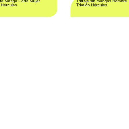
ta Manga Corta Mujer
Tritraje sin mangas Hombre
n Hércules
Triatlón Hércules
€
97,37