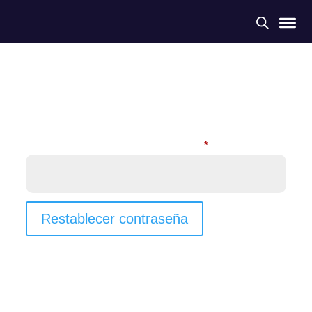
¿Perdiste tu contraseña? Por favor, introduce tu nombre de
usuario o correo electrónico. Recibirás un enlace para crear
una contraseña nueva por correo electrónico.
Obligatorio
Nombre de usuario o correo electrónico
*
Restablecer contraseña