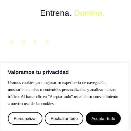
Muévete con el poder del instinto.
Explora.
Entrena.
Domina.
Valoramos tu privacidad
Diseño y creación web by Publydea | Todos los derechos
Usamos cookies para mejorar su experiencia de navegación,
reservados
mostrarle anuncios o contenidos personalizados y analizar nuestro
tráfico. Al hacer clic en “Aceptar todo” usted da su consentimiento
a nuestro uso de las cookies.
0
Personalizar
Rechazar todo
Aceptar todo