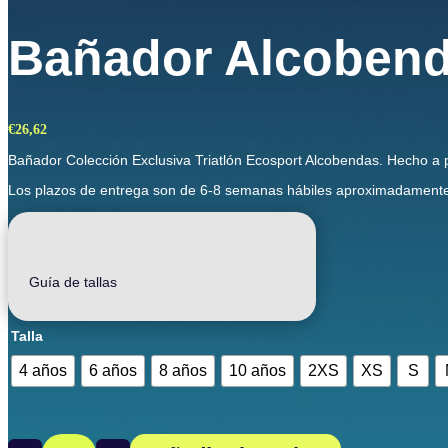
Bañador Alcobend
€
26,62
Bañador Colección Exclusiva Triatlón Ecosport Alcobendas. Hecho a pa
Los plazos de entrega son de 6-8 semanas hábiles aproximadamente.
Guía de tallas
Talla
4 años
6 años
8 años
10 años
2XS
XS
S