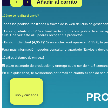
Añadir al carrito
−
+
Bañador
Alcobendas
Slip
Naranja
¿Cómo se realiza el envío?
cantidad
Todos los pedidos realizados a través de la web del club se gestiona
· Envío gratuito (0 €):
Si al finalizar tu compra los gastos de envío a
club. Una vez esté allí, podrás recoger tus productos.
· Envío individual (4,95 €):
Si en el checkout aparecen 4,95 €, tu pe
Para más información, puedes consultar el apartado
“Envíos y devolu
¿Cuál es el tiempo de entrega?
El plazo estimado de producción y entrega suele ser de 4 a 6 semana
En cualquier caso, te avisaremos por email en cuanto tu pedido sea en
PRO
Uso y cuidados