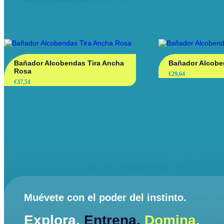
Bañador Alcobendas Tira Ancha
Bañador Alcobe
Rosa
€
29,64
€
37,51
Muévete con el poder del instinto.
Explora.
Entrena.
Domina.