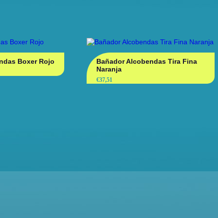
ndas Boxer Rojo
Bañador Alcobendas Tira Fina
Naranja
€
37,51