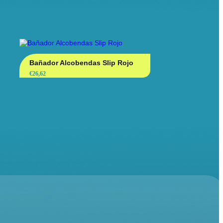
Bañador Alcobendas Slip Rojo
€
26,62