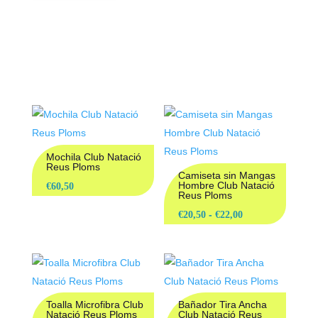
PRODUCTOS
RELACIONADOS
Mochila Club Natació
Reus Ploms
Camiseta sin Mangas
Hombre Club Natació
€
60,50
Reus Ploms
Rango
-
€
20,50
€
22,00
de
precios:
desde
€20,50
Toalla Microfibra Club
Bañador Tira Ancha
hasta
Natació Reus Ploms
Club Natació Reus