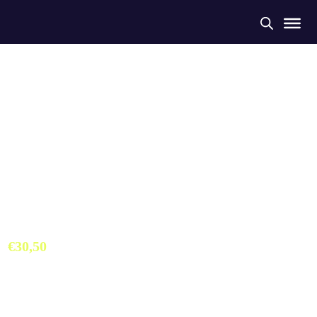
Bañador Slip Club Natació
Reus Ploms
€
30,50
Bañador slip Colección Exclusiva Club Deportivo Reus. Hecho a
partir de botellas de plástico recogidas del mar. Máximo confort y
durabilidad.