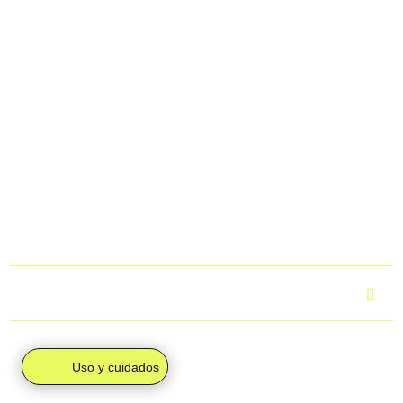
gestionan de dos formas posibles:
cantidad
· Envío gratuito (0 €):
Si al finalizar tu compra los gastos de
envío aparecen a 0 €, tu pedido se enviará junto al resto del
equipo y llegará directamente a la sede del club. Una vez
esté allí, podrás recoger tus productos.
· Envío individual (4,95 €):
Si en el checkout aparecen
4,95 €, tu pedido se enviará a tu domicilio mediante
mensajería, de forma individual.
Para más información, puedes consultar el apartado
“Envíos
y devoluciones”.
¿Cuál es el tiempo de entrega?
Uso y cuidados