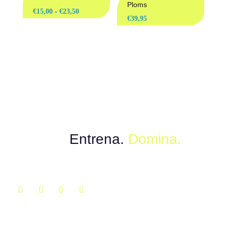
€22,00
Ploms
Rango
-
€
15,00
€
23,50
€
39,95
de
precios:
desde
€15,00
hasta
€23,50
Muévete con el poder del instinto.
Explora.
Entrena.
Domina.