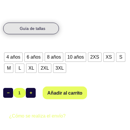
Guía de tallas
Talla
4 años
6 años
8 años
10 años
2XS
XS
S
M
L
XL
2XL
3XL
−
+
Añadir al carrito
Bañador
Slip
Club
Natació
¿Cómo se realiza el envío?
Reus
Todos los pedidos realizados a través de la web del club se
Ploms