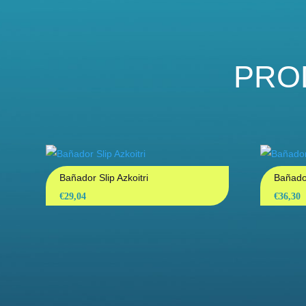
PRO
Bañador Slip Azkoitri
Bañado
€
29,04
€
36,30