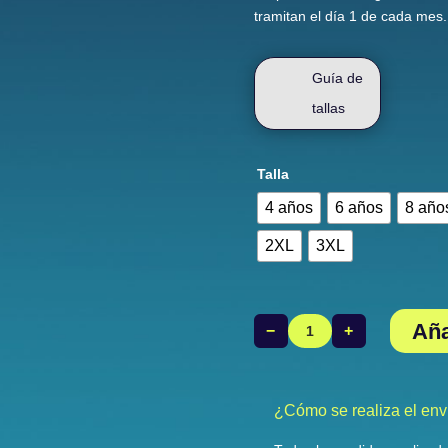
tramitan el día 1 de cada mes.
Guía de
tallas
Talla
4 años
6 años
8 año
2XL
3XL
Aña
−
+
Bañador
Tira
Fina
Azkoitri
¿Cómo se realiza el env
cantidad