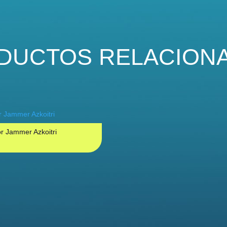
DUCTOS RELACION
r Jammer Azkoitri