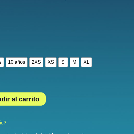
s
10 años
2XS
XS
S
M
XL
dir al carrito
ío?