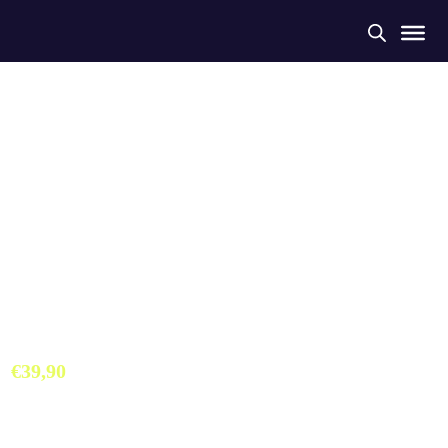
Bañador Tira Fina Escuela
Triatlón Revolución
€
39,90
Bañador tira fina Colección Exclusiva Escuela Triatlón Revolución.
Hecho a partir de botellas de plástico recogidas del mar. Máximo