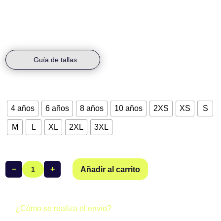
confort y durabilidad.
Guía de tallas
Talla
4 años
6 años
8 años
10 años
2XS
XS
S
M
L
XL
2XL
3XL
−
+
Añadir al carrito
Bañador
Tira
Fina
Escuela
¿Cómo se realiza el envío?
Triatlón