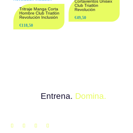
Cortavientos Unisex
Club Triatlón
Tritraje Manga Corta
Revolución
Hombre Club Triatlón
Revolución Inclusión
€
49,50
€
118,50
Muévete con el poder del instinto.
Explora.
Entrena.
Domina.