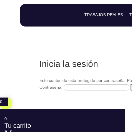
TRABAJOS REALES
T
Inicia la sesión
Este contenido está protegido por contraseña. Pa
Contraseña:
0
0
Tu carrito