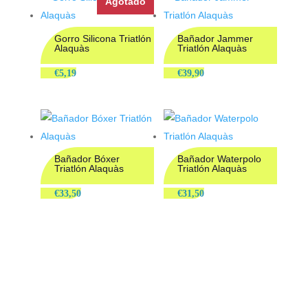
Agotado
Gorro Silicona Triatlón
Bañador Jammer
Alaquàs
Triatlón Alaquàs
€
5,19
€
39,90
Bañador Bóxer
Bañador Waterpolo
Triatlón Alaquàs
Triatlón Alaquàs
€
33,50
€
31,50