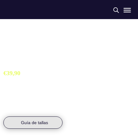
Bikini Triatlón Alaquàs
€
39,90
Bañador Colección Exclusiva Triatlón Alaquàs. Hecho a partir de
botellas de plástico recogidas del mar. Máximo confort y
durabilidad.
Guía de tallas