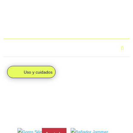
4,95 €, tu pedido se enviará a tu domicilio mediante
mensajería, de forma individual.
Para más información, puedes consultar el apartado
“Envíos
y devoluciones”.
¿Cuál es el tiempo de entrega?
Uso y cuidados
PRODUCTOS
RELACIONADOS