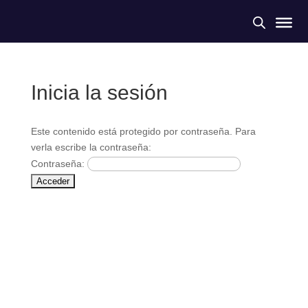
Inicia la sesión
Este contenido está protegido por contraseña. Para
verla escribe la contraseña:
Contraseña: