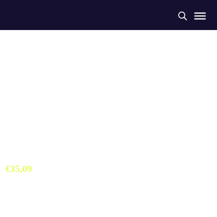
Bañador Alcobendas
Jammer Naranja
€
35,09
Bañador Colección Exclusiva Triatlón Ecosport Alcobendas. Hecho
a partir de botellas de plástico recogidas del mar. Máximo confort y
durabilidad.