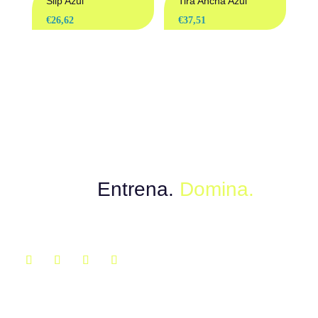
Slip Azul
Tira Ancha Azul
€
26,62
€
37,51
Muévete con el poder del instinto.
Explora.
Entrena.
Domina.