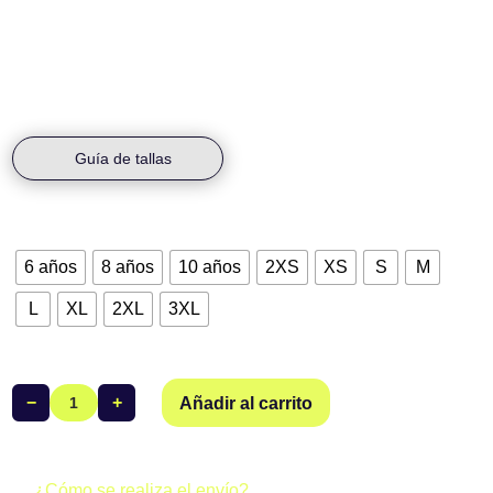
Los plazos de entrega son de 6-8 semanas
hábiles aproximadamente. Los pedidos se tramitan del día 1-10 de
cada mes.
Guía de tallas
Talla
6 años
8 años
10 años
2XS
XS
S
M
L
XL
2XL
3XL
−
+
Añadir al carrito
Bañador
Alcobendas
Jammer
Naranja
¿Cómo se realiza el envío?