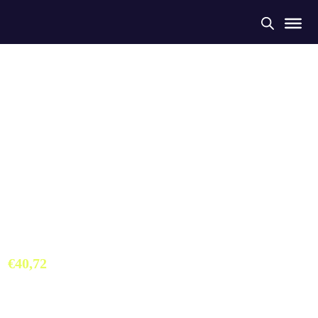
Bañador Tira Ancha
Salvamento Valladolid
€
40,72
Bañador Colección Exclusiva Salvamento Valladolid. Hecho a partir
de botellas de plástico recogidas del mar. Máximo confort y