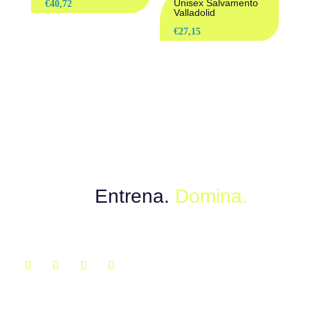
Unisex Salvamento
€
40,72
Valladolid
€
27,15
Muévete con el poder del instinto.
Explora.
Entrena.
Domina.