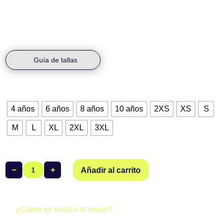
durabilidad.
Guía de tallas
Talla
4 años
6 años
8 años
10 años
2XS
XS
S
M
L
XL
2XL
3XL
−
+
Añadir al carrito
Bañador
Tira
Ancha
Salvamento
¿Cómo se realiza el envío?
Valladolid