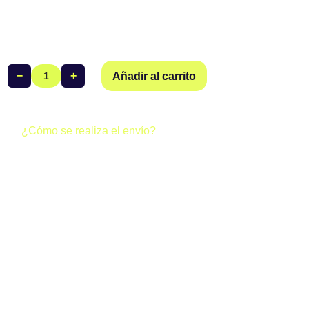
−
+
Añadir al carrito
Malla
Corta
Mujer
VK
¿Cómo se realiza el envío?
Triatlón
Todos los pedidos realizados a través de la web del club se
cantidad
gestionan de dos formas posibles:
· Envío gratuito (0 €):
Si al finalizar tu compra los gastos de
envío aparecen a 0 €, tu pedido se enviará junto al resto del
equipo y llegará directamente a la sede del club. Una vez
esté allí, podrás recoger tus productos.
· Envío individual (4,95 €):
Si en el checkout aparecen
4,95 €, tu pedido se enviará a tu domicilio mediante
mensajería, de forma individual.