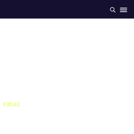
Malla Corta Mujer VK
Triatlón
€
30,62
Malla Corta Colección Exclusiva Club VK Triatlón. Tejido 787%
Poliéster 13% Elastán. 240 gr. Diseñada para una gran elasticidad
y traspirabilidad.