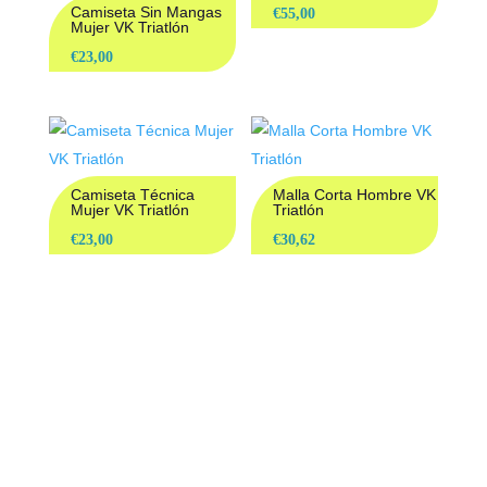
Camiseta Sin Mangas
€
55,00
Mujer VK Triatlón
€
23,00
Camiseta Técnica
Malla Corta Hombre VK
Mujer VK Triatlón
Triatlón
€
23,00
€
30,62
Muévete con el poder del instinto.