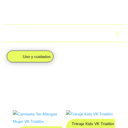
Para más información, puedes consultar el apartado
“Envíos
y devoluciones”.
¿Cuál es el tiempo de entrega?
Uso y cuidados
PRODUCTOS
RELACIONADOS
Tritraje Kids VK Triatlón