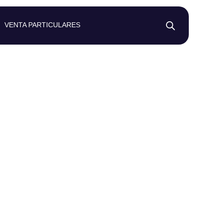
VENTA PARTICULARES
 Manga Corta
lub Triatlón
uelos