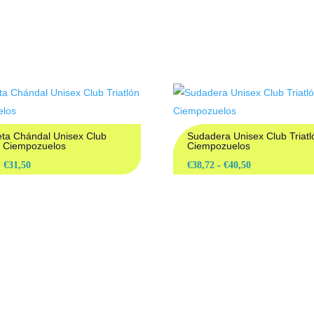
DUCTOS RELACION
ta Chándal Unisex Club
Sudadera Unisex Club Triatl
ón Ciempozuelos
Ciempozuelos
Rango
Rango
-
-
€
31,50
€
38,72
€
40,50
de
de
precios:
precios:
desde
desde
€29,95
€38,72
hasta
hasta
€31,50
€40,50