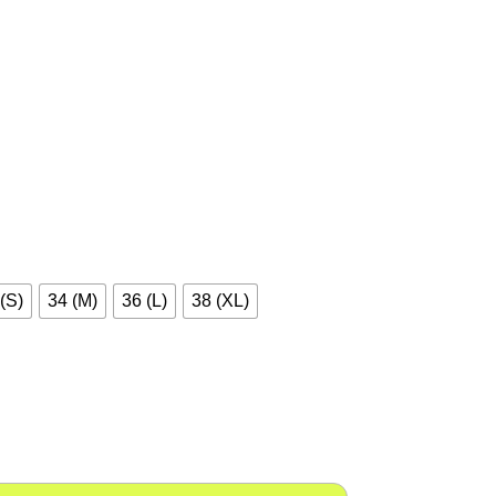
olección Exclusiva Triatlón Ciempozuelos.
a incluida. Máximo confort y durabilidad.
(S)
34 (M)
36 (L)
38 (XL)