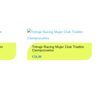
ADOS
ón
Tritraje Racing Mujer Club Triatlón
Ciempozuelos
€
50,00