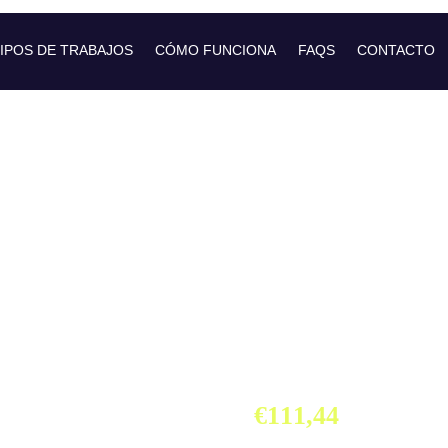
IPOS DE TRABAJOS
CÓMO FUNCIONA
FAQS
CONTACTO
Tritraje
Hombre C
Ciempoz
€
111,44