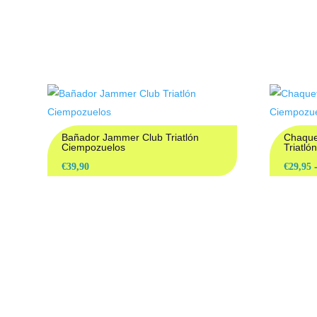
PRO
Bañador Jammer Club Triatlón
Chaque
Ciempozuelos
Triatl
€
39,90
€
29,95