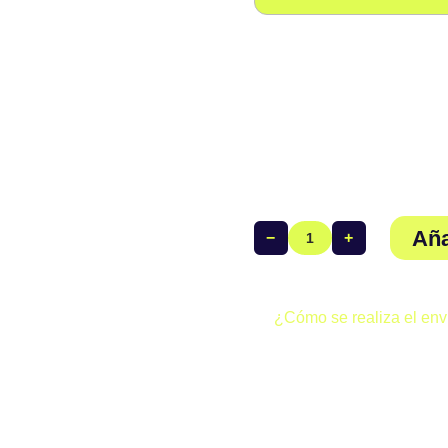
Precio del producto
Opciones totales:
Total del pedido:
Aña
−
+
Tritraje
Manga
Corta
Hombre
¿Cómo se realiza el env
Club
Todos los pedidos realizado
Triatlón
dos formas posibles:
Ciempozuelos
cantidad
· Envío gratuito (0 €):
Si a
aparecen a 0 €, tu pedido se