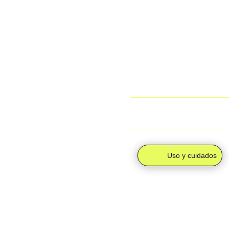
directamente a la sede del 
productos.
· Envío individual (4,95 €)
se enviará a tu domicilio m
Para más información, pue
devoluciones”.
¿Cuál es el tiempo de e
Uso y cuidados