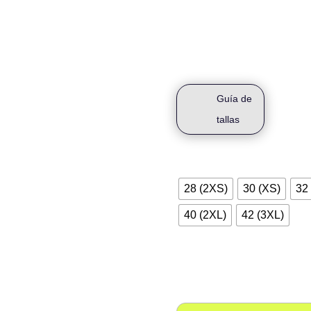
Tritraje Hombre Manga Corta C
Cremallera delantera con badan
Guía de
tallas
Talla
28 (2XS)
30 (XS)
32 
40 (2XL)
42 (3XL)
Nombre
Nombre