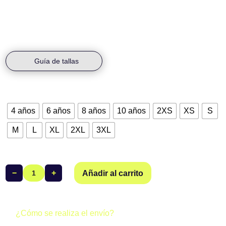
confort y durabilidad.
Guía de tallas
Talla
4 años
6 años
8 años
10 años
2XS
XS
S
M
L
XL
2XL
3XL
−
+
Añadir al carrito
Bañador
Jammer
Salvamento
Alcarreño
¿Cómo se realiza el envío?
cantidad