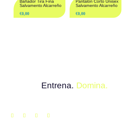
Bañador Tira Fina
Pantalón Corto Unisex
Salvamento Alcarreño
Salvamento Alcarreño
€
0,00
€
0,00
Muévete con el poder del instinto.
Explora.
Entrena.
Domina.