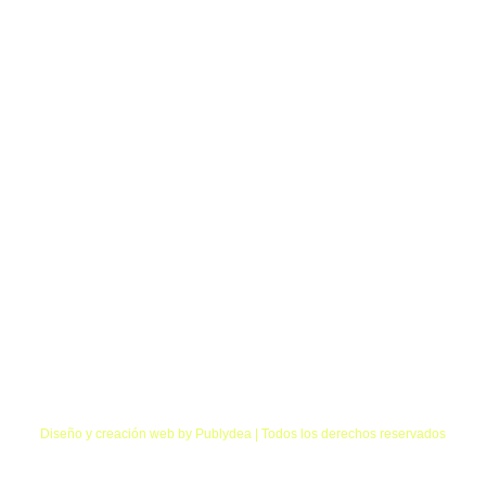
LEGAL
CLIENT
Política de privacidad
FA
Política de cookies
Conta
Envíos y devoluciones
Guia de tal
Política de compra b2b
Uso y cuida
Política de venta y envíos
Guia de tal
Equipaciones personaliza
Diseño y creación web by Publydea | Todos los derechos reservados