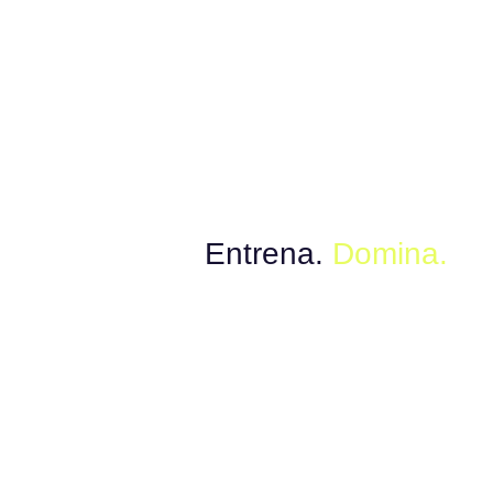
Muévete con el poder del instinto.
Explora.
Entrena.
Domina.