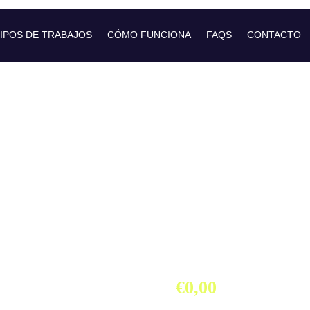
IPOS DE TRABAJOS
CÓMO FUNCIONA
FAQS
CONTACTO
Malla La
Club Sa
Alcarreñ
€
0,00