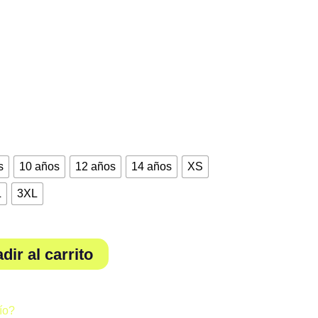
va Club Salvamento Alcarreño. Tejido 76%
da para una gran elasticidad y traspirabilidad.
s
10 años
12 años
14 años
XS
L
3XL
dir al carrito
ío?