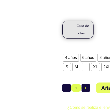
Malla Larga Colección Exclusi
poliéster, 24% elastano. Diseña
Guía de
tallas
Talla
4 años
6 años
8 año
S
M
L
XL
2X
Aña
−
+
Malla
Larga
Mujer
Club
¿Cómo se realiza el env