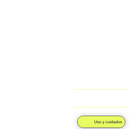
Salvamento
Todos los pedidos realizado
Alcarreño
dos formas posibles:
cantidad
· Envío gratuito (0 €):
Si a
aparecen a 0 €, tu pedido se
directamente a la sede del 
productos.
· Envío individual (4,95 €)
se enviará a tu domicilio m
Para más información, pue
devoluciones”.
¿Cuál es el tiempo de e
Uso y cuidados