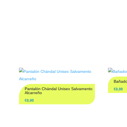
PRO
Bañado
Pantalón Chándal Unisex Salvamento
€
0,00
Alcarreño
€
0,00