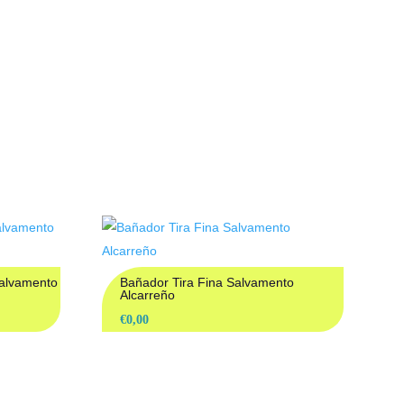
ADOS
alvamento
Bañador Tira Fina Salvamento
Alcarreño
€
0,00