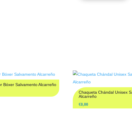
DUCTOS RELACION
r Bóxer Salvamento Alcarreño
Chaqueta Chándal Unisex S
Alcarreño
€
0,00