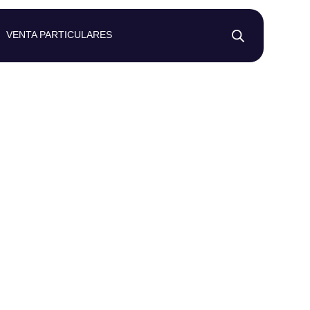
VENTA PARTICULARES
rga Mujer
lvamento
o