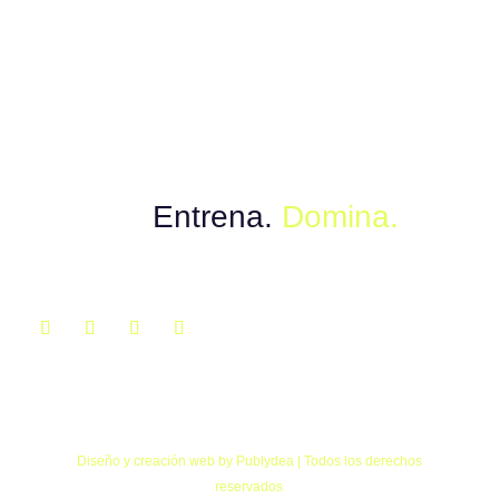
Muévete con el poder del instinto.
Explora.
Entrena.
Domina.
Diseño y creación web by Publydea | Todos los derechos
reservados