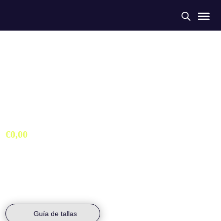
Camiseta Manga Corta
Mujer Club Atletismo Coria
€
0,00
Camiseta Manga Corta Colección Exclusiva Club Atletismo Coria.
Tejido microperforado de 140gr Diseñado para el mayor confort y
durabilidad.
Guía de tallas