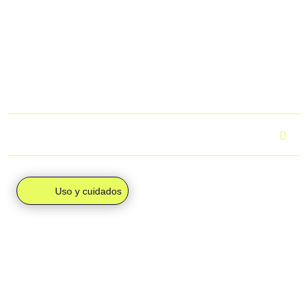
· Envío individual (4,95 €):
Si en el checkout aparecen
4,95 €, tu pedido se enviará a tu domicilio mediante
mensajería, de forma individual.
Para más información, puedes consultar el apartado
“Envíos
y devoluciones”.
¿Cuál es el tiempo de entrega?
Uso y cuidados
PRODUCTOS
RELACIONADOS