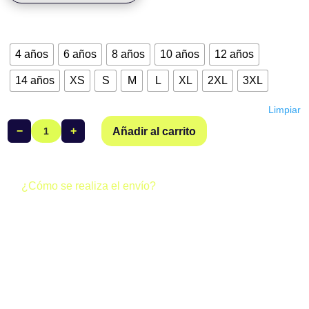
Talla
4 años
6 años
8 años
10 años
12 años
14 años
XS
S
M
L
XL
2XL
3XL
Limpiar
−
+
Añadir al carrito
Camiseta
Manga
Corta
Mujer
¿Cómo se realiza el envío?
Club
Todos los pedidos realizados a través de la web del club se
Atletismo
gestionan de dos formas posibles:
Coria
cantidad
· Envío gratuito (0 €):
Si al finalizar tu compra los gastos de
envío aparecen a 0 €, tu pedido se enviará junto al resto del
equipo y llegará directamente a la sede del club. Una vez
esté allí, podrás recoger tus productos.