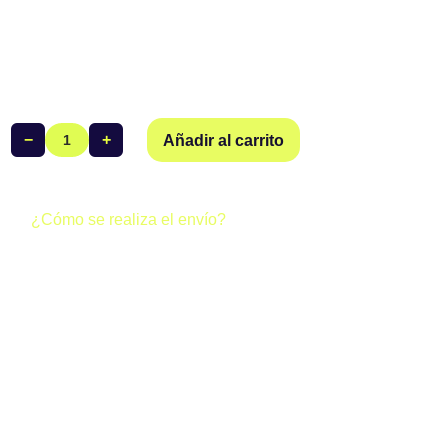
Opciones totales:
Total del pedido:
−
+
Añadir al carrito
Tritraje
Manga
Corta
Mujer
¿Cómo se realiza el envío?
Club
Todos los pedidos realizados a través de la web del club se
Triatlón
gestionan de dos formas posibles:
Coria
cantidad
· Envío gratuito (0 €):
Si al finalizar tu compra los gastos de
envío aparecen a 0 €, tu pedido se enviará junto al resto del
equipo y llegará directamente a la sede del club. Una vez
esté allí, podrás recoger tus productos.
· Envío individual (4,95 €):
Si en el checkout aparecen