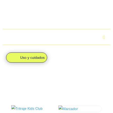
4,95 €, tu pedido se enviará a tu domicilio mediante
mensajería, de forma individual.
Para más información, puedes consultar el apartado
“Envíos
y devoluciones”.
¿Cuál es el tiempo de entrega?
Uso y cuidados
PRODUCTOS
RELACIONADOS