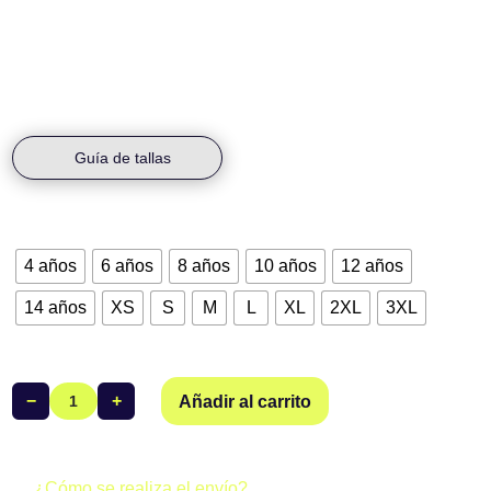
Densidad del material 80gr. Tejido especial diseñado para
atletismo y deportes de carrera.
Las tallas de niño son UNISEX.
Guía de tallas
Talla
4 años
6 años
8 años
10 años
12 años
14 años
XS
S
M
L
XL
2XL
3XL
−
+
Añadir al carrito
Camiseta
sin
Mangas
Mujer
¿Cómo se realiza el envío?