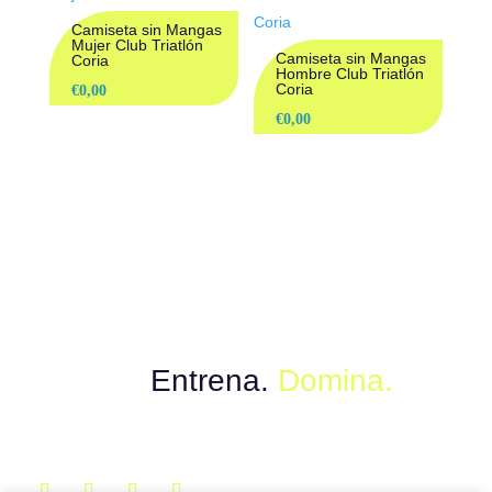
Camiseta sin Mangas
Mujer Club Triatlón
Camiseta sin Mangas
Coria
Hombre Club Triatlón
Coria
€
0,00
€
0,00
Muévete con el poder del instinto.
Explora.
Entrena.
Domina.