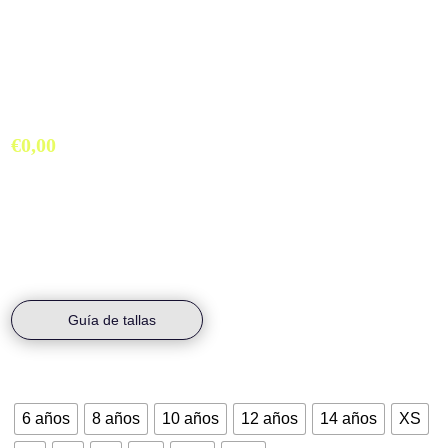
Top Club Triatlón Coria
€
0,00
Top Colección Exclusiva Club Triatlón Coria. Diseñado para el
mayor confort y durabilidad.
Guía de tallas
Talla
6 años
8 años
10 años
12 años
14 años
XS