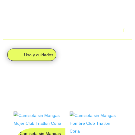
Para más información, puedes consultar el apartado
“Envíos
y devoluciones”.
¿Cuál es el tiempo de entrega?
Uso y cuidados
PRODUCTOS
RELACIONADOS
Camiseta sin Mangas