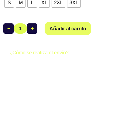
S
M
L
XL
2XL
3XL
−
+
Añadir al carrito
Top
Club
Triatlón
Coria
¿Cómo se realiza el envío?
cantidad
Todos los pedidos realizados a través de la web del club se
gestionan de dos formas posibles:
· Envío gratuito (0 €):
Si al finalizar tu compra los gastos de
envío aparecen a 0 €, tu pedido se enviará junto al resto del
equipo y llegará directamente a la sede del club. Una vez
esté allí, podrás recoger tus productos.
· Envío individual (4,95 €):
Si en el checkout aparecen
4,95 €, tu pedido se enviará a tu domicilio mediante
mensajería, de forma individual.