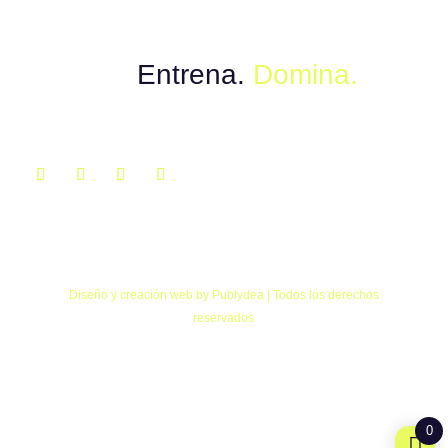
Muévete con el poder del instinto.
Explora.
Entrena.
Domina.
Diseño y creación web by Publydea | Todos los derechos
reservados
0